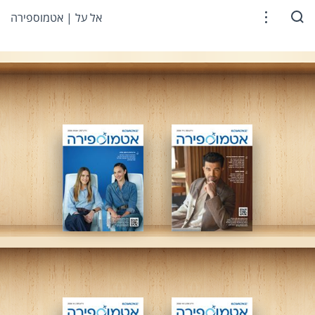
אל על | אטמוספירה