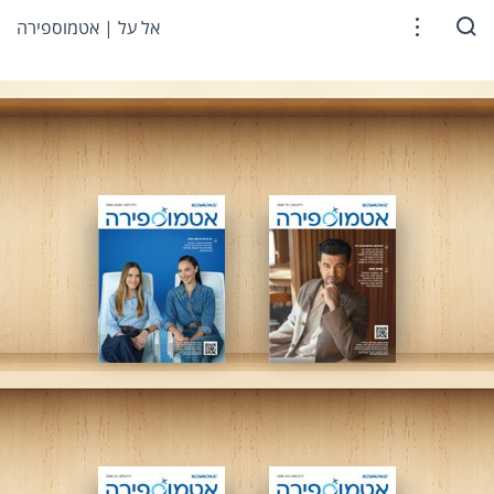
אל על | אטמוספירה